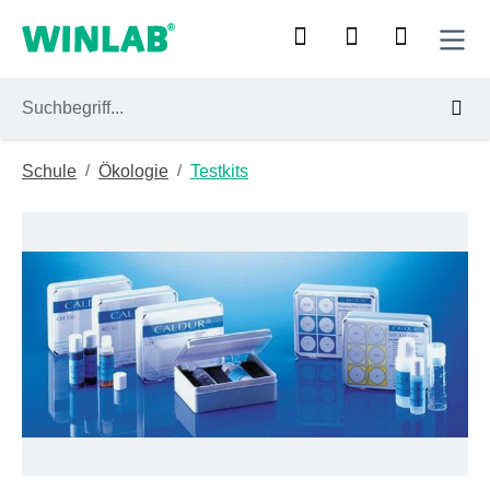
Zum Hauptinhalt springen
/
/
Schule
Ökologie
Testkits
Bildergalerie überspringen