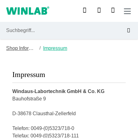
Zum Hauptinhalt springen
/
Shop Information
Impressum
Impressum
Windaus-Labortechnik GmbH & Co. KG
B
auhofstraße 9
D-38678 Clausthal-Zellerfeld
Telefon: 0049-(0)5323/718-0
Telefax: 0049-(0)5323/718-111