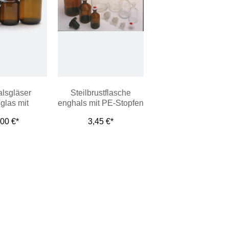
alsgläser
Steilbrustflasche
glas mit
enghals mit PE-Stopfen
rschluss aus
,00 €*
3,45 €*
ststoff