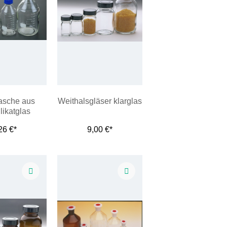
lasche aus
Weithalsgläser klarglas
likatglas
26 €*
9,00 €*