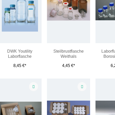
DWK Youtility
Steilbrustflasche
Laborf
Laborflasche
Weithals
Borosi
8,45 €*
4,45 €*
6,