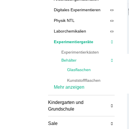
Digitales Experimentieren
Physik NTL
Laborchemikalien
Experimentiergeräte
Experimentierkästen
Behälter
Glasflaschen
Kunststoffflaschen
Mehr anzeigen
Pipettenflaschen
Kanister
Kindergarten und
Grundschule
Allgemeines
Experimentiermaterial
Sale
Laborglasgeräte