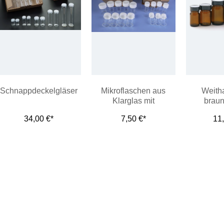
Schnappdeckelgläser
Mikroflaschen aus
Weith
Klarglas mit
braun
Schraubverschluss
Schraubve
34,00 €*
7,50 €*
11
Kun