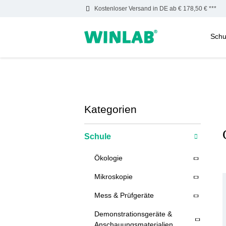
Kostenloser Versand in DE ab € 178,50 € ***
Schu
m Hauptinhalt springen
Zur Suche springen
Zur Hauptnavigation springen
Kategorien
Schule
Ökologie
Mikroskopie
Mess & Prüfgeräte
Demonstrationsgeräte &
Anschauungsmaterialien