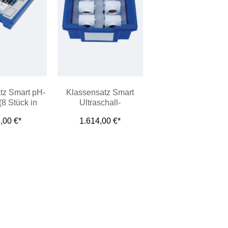
tz Smart pH-
Klassensatz Smart
(8 Stück in
Ultraschall-
nne)
Bewegungssensor (8
,00 €*
1.614,00 €*
Stück in Wanne)