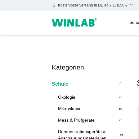
Kostenloser Versand in DE ab € 178,50 € ***
Schu
m Hauptinhalt springen
Zur Suche springen
Zur Hauptnavigation springen
Kategorien
Schule
Ökologie
Mikroskopie
Mess & Prüfgeräte
Demonstrationsgeräte &
Anschauungsmaterialien