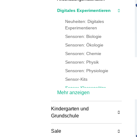
Digitales Experimentieren
Neuheiten: Digitales
Experimentieren
Sensoren: Biologie
Sensoren: Ökologie
Sensoren: Chemie
Sensoren: Physik
Sensoren: Physiologie
Sensor-Kits
Sensor-Klassensätze
Mehr anzeigen
Sensor-Aufbewahrung
Interfaces
Kindergarten und
Sparkvue-Software
Grundschule
Capstone Software
Zubehör und
Sale