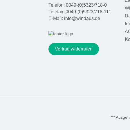
Za
Telefon:
0049-(0)5323/718-0
Wi
Telefax:
0049-(0)5323/718-111
Da
E-Mail:
info@windaus.de
Im
A
Ko
Vertrag widerrufen
*** Ausge