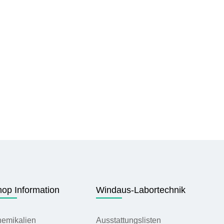
op Information
Windaus-Labortechnik
emikalien
Ausstattungslisten