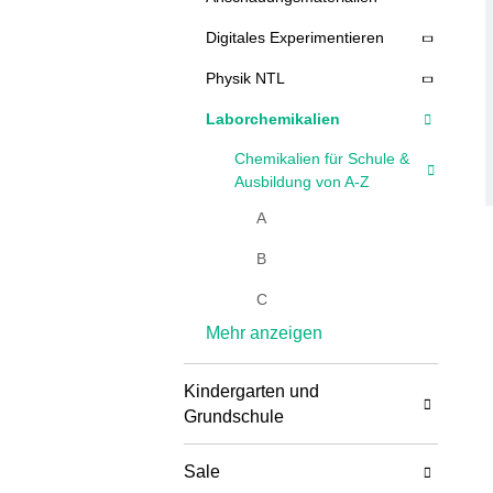
Digitales Experimentieren
Physik NTL
Laborchemikalien
Chemikalien für Schule &
Ausbildung von A-Z
A
B
C
Mehr anzeigen
D
E
Kindergarten und
Grundschule
F
G
Sale