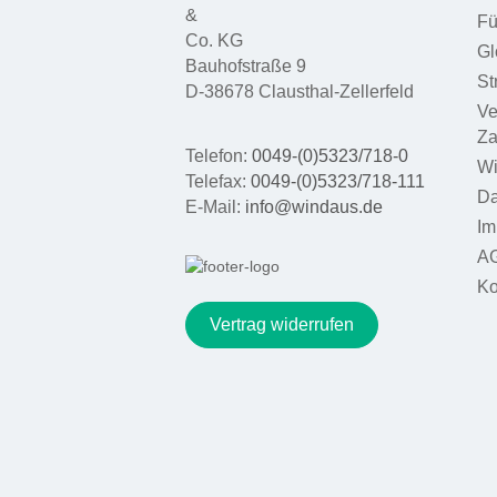
&
Fü
Medien
Co. KG
Gl
Bauhofstraße 9
St
D-38678 Clausthal-Zellerfeld
Ve
Za
Telefon:
0049-(0)5323/718-0
Wi
Telefax:
0049-(0)5323/718-111
Da
E-Mail:
info@windaus.de
Im
A
Ko
Vertrag widerrufen