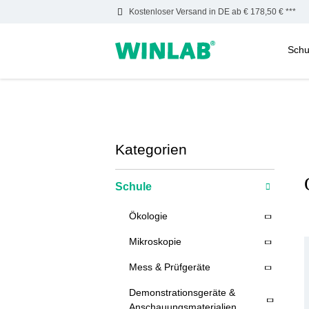
Kostenloser Versand in DE ab € 178,50 € ***
Schu
m Hauptinhalt springen
Zur Suche springen
Zur Hauptnavigation springen
Kategorien
Schule
Ökologie
Mikroskopie
Mess & Prüfgeräte
Demonstrationsgeräte &
Anschauungsmaterialien