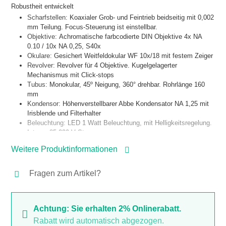
Robustheit entwickelt
Scharfstellen:
Koaxialer Grob- und Feintrieb beidseitig mit 0,002
mm Teilung. Focus-Steuerung ist einstellbar.
Objektive:
Achromatische farbcodierte DIN Objektive 4x NA
0.10 / 10x NA 0,25, S40x
Okulare:
Gesichert Weitfeldokular WF 10x/18 mit festem Zeiger
Revolver:
Revolver für 4 Objektive. Kugelgelagerter
Mechanismus mit Click-stops
Tubus:
Monokular, 45º Neigung, 360° drehbar. Rohrlänge 160
mm
Kondensor:
Höhenverstellbarer Abbe Kondensator NA 1,25 mit
Irisblende und Filterhalter
Beleuchtung:
LED 1 Watt Beleuchtung, mit Helligkeitsregelung.
Interne 85-230 V Stromversorgung
Verpackung:
mit Ersatzsicherung, Netzteil oder Aufladegerät,
Weitere Produktinformationen
Bedienungsanleitung und Staubschutzhülle. Komplett in Styr
Fragen zum Artikel?
Achtung: Sie erhalten 2% Onlinerabatt.
Rabatt wird automatisch abgezogen.