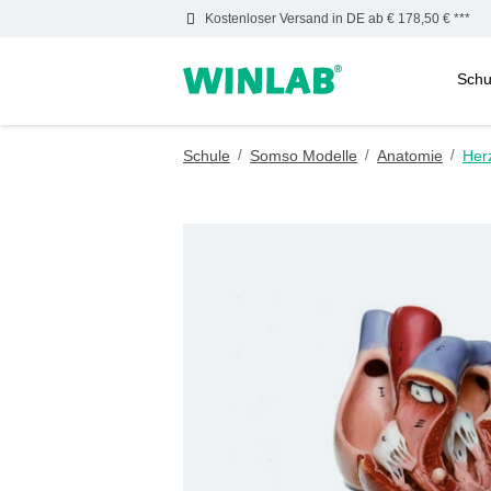
Kostenloser Versand in DE ab € 178,50 € ***
Schu
m Hauptinhalt springen
Zur Suche springen
Zur Hauptnavigation springen
Schule
/
Somso Modelle
/
Anatomie
/
Her
Bildergalerie überspringen