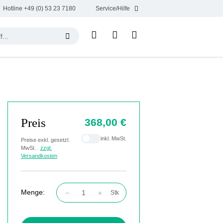
Hotline +49 (0) 53 23 7180
Service/Hilfe
Preis
368,00 €
inkl. MwSt.
Preise exkl. gesetzl.
MwSt. .
zzgl.
Versandkosten
Menge:
Stk
Produkt Anzahl: Gib den gewünschten Wert