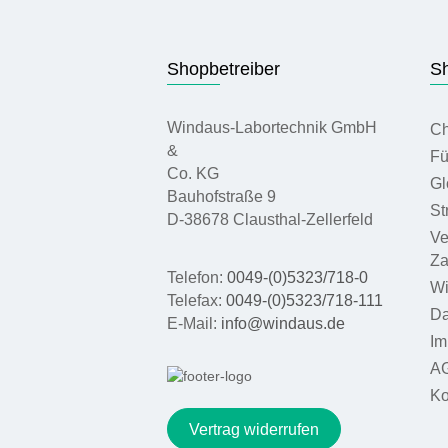
Shopbetreiber
Sh
Windaus-Labortechnik GmbH
Ch
&
Fü
Co. KG
Gl
Bauhofstraße 9
St
D-38678 Clausthal-Zellerfeld
Ve
Za
Telefon:
0049-(0)5323/718-0
Wi
Telefax:
0049-(0)5323/718-111
Da
E-Mail:
info@windaus.de
Im
A
Ko
Vertrag widerrufen