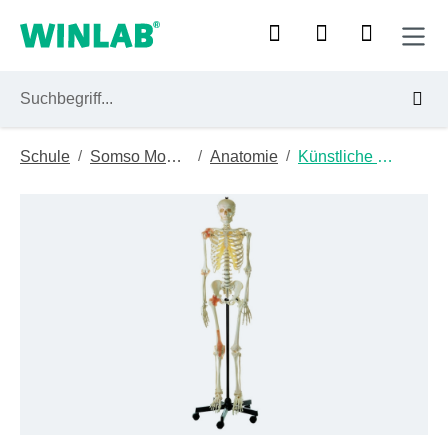
Zum Hauptinhalt springen
/
/
/
Schule
Somso Modelle
Anatomie
Künstliche Homoskelette
Bildergalerie überspringen