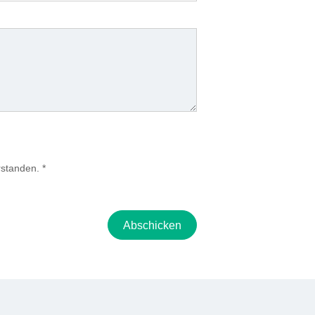
rstanden.
*
Abschicken