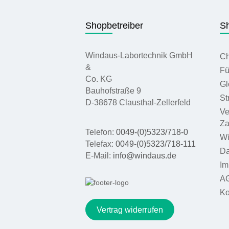
Shopbetreiber
Sh
Windaus-Labortechnik GmbH
Ch
&
Fü
Co. KG
Gl
Bauhofstraße 9
St
D-38678 Clausthal-Zellerfeld
Ve
Za
Telefon:
0049-(0)5323/718-0
Wi
Telefax:
0049-(0)5323/718-111
Da
E-Mail:
info@windaus.de
Im
A
Ko
Vertrag widerrufen