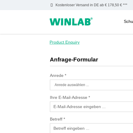
Kostenloser Versand in DE ab € 178,50 € ***
Schu
m Hauptinhalt springen
Zur Suche springen
Zur Hauptnavigation springen
Product Enquiry
Anfrage-Formular
Anrede
*
Ihre E-Mail-Adresse
*
Betreff
*