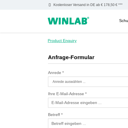
Kostenloser Versand in DE ab € 178,50 € ***
Schu
m Hauptinhalt springen
Zur Suche springen
Zur Hauptnavigation springen
Product Enquiry
Anfrage-Formular
Anrede
*
Ihre E-Mail-Adresse
*
Betreff
*