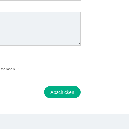
rstanden.
*
Abschicken