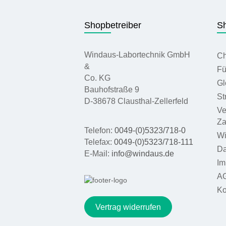
Shopbetreiber
Sh
Windaus-Labortechnik GmbH
Ch
&
Fü
Co. KG
Gl
Bauhofstraße 9
St
D-38678 Clausthal-Zellerfeld
Ve
Za
Telefon:
0049-(0)5323/718-0
Wi
Telefax:
0049-(0)5323/718-111
Da
E-Mail:
info@windaus.de
Im
A
Ko
Vertrag widerrufen