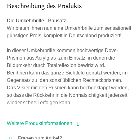
Beschreibung des Produkts
Die Umkehrbrille - Bausatz
Wir bieten Ihnen nun eine Umkehrbrille zum sensationell
günstigen Preis, komplett in Deutschland produziert!
In dieser Umkehrbrille kommen hochwertige Dove-
Prismen aus Acrylglas zum Einsatz, in denen die
Bildumkehr durch Totalreflexion bewirkt wird.
Bei ihnen kann das ganze Sichtfeld genutzt werden, im
Gegensatz zu den sonst üblichen Rechteckprismen.
Das Visier mit den Prismen kann hochgeklappt werden,
so dass die Rückkehr in die Normalsichtigkeit jederzeit
wieder schnell erfolgen kann.
Der Zusammenbau ist einfach, es müssen nur die
Weitere Produktinformationen
Prismen in ihre Halterungen geklebt und diese in das
Brillengestell eingesetzt werden.
Fragen zum Artikel?