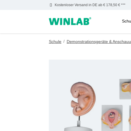
Kostenloser Versand in DE ab € 178,50 € ***
Schu
m Hauptinhalt springen
Zur Suche springen
Zur Hauptnavigation springen
Schule
/
Demonstrationsgeräte & Anschauu
Bildergalerie überspringen