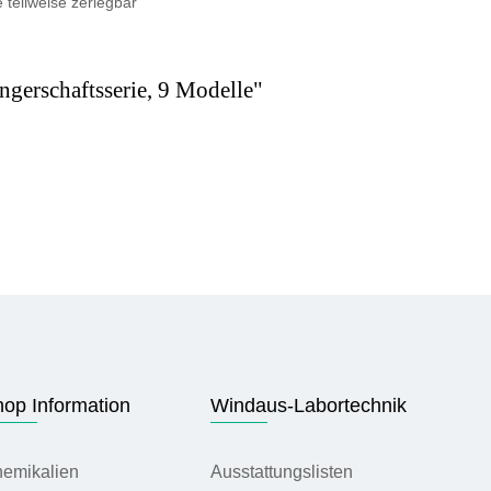
 teilweise zerlegbar
gerschaftsserie, 9 Modelle"
op Information
Windaus-Labortechnik
emikalien
Ausstattungslisten