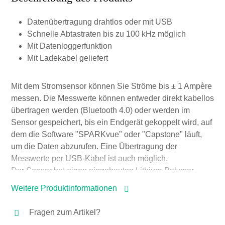
Datenübertragung drahtlos oder mit USB
Schnelle Abtastraten bis zu 100 kHz möglich
Mit Datenloggerfunktion
Mit Ladekabel geliefert
Mit dem Stromsensor können Sie Ströme bis ± 1 Ampère
messen. Die Messwerte können entweder direkt kabellos
übertragen werden (Bluetooth 4.0) oder werden im
Sensor gespeichert, bis ein Endgerät gekoppelt wird, auf
dem die Software "SPARKvue" oder "Capstone" läuft,
um die Daten abzurufen. Eine Übertragung der
Messwerte per USB-Kabel ist auch möglich.
Der Sensor hat einen eingebauten Lithium-Polymer-
Akku, der - voll geladen - den üblichen Betrieb für 3-4
Weitere Produktinformationen
Monate gewährleistet.
Fragen zum Artikel?
© 2021 Pasco