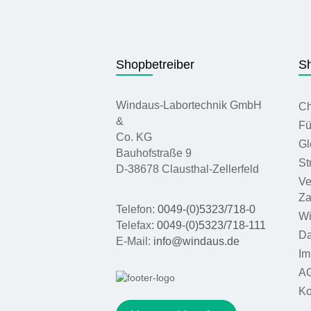
Shopbetreiber
Sh
Windaus-Labortechnik GmbH
Ch
&
Fü
Co. KG
Gl
Bauhofstraße 9
St
D-38678 Clausthal-Zellerfeld
Ve
Za
Telefon:
0049-(0)5323/718-0
Wi
Telefax:
0049-(0)5323/718-111
Da
E-Mail:
info@windaus.de
Im
A
Ko