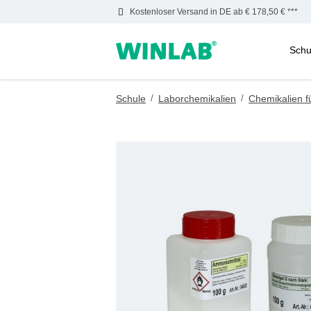
Kostenloser Versand in DE ab € 178,50 € ***
Schu
m Hauptinhalt springen
Zur Suche springen
Zur Hauptnavigation springen
Schule
/
Laborchemikalien
/
Chemikalien f
Bildergalerie überspringen