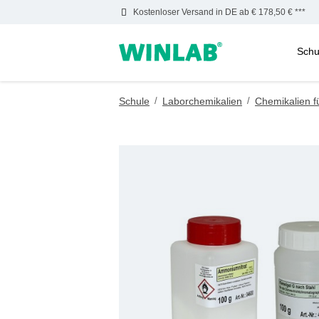
Kostenloser Versand in DE ab € 178,50 € ***
Schu
m Hauptinhalt springen
Zur Suche springen
Zur Hauptnavigation springen
Schule
/
Laborchemikalien
/
Chemikalien f
Bildergalerie überspringen