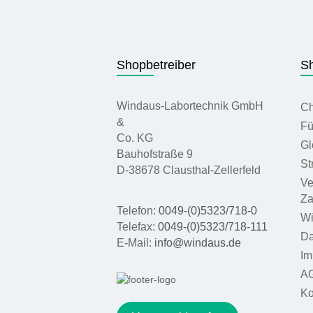
Shopbetreiber
Sh
Windaus-Labortechnik GmbH
Ch
&
Fü
Co. KG
Gl
Bauhofstraße 9
St
D-38678 Clausthal-Zellerfeld
Ve
Za
Telefon:
0049-(0)5323/718-0
Wi
Telefax:
0049-(0)5323/718-111
Da
E-Mail:
info@windaus.de
Im
A
Ko