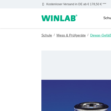
Kostenloser Versand in DE ab € 178,50 € ***
Schu
m Hauptinhalt springen
Zur Suche springen
Zur Hauptnavigation springen
Schule
/
Mess & Prüfgeräte
/
Dewar-Gefä
Bildergalerie überspringen