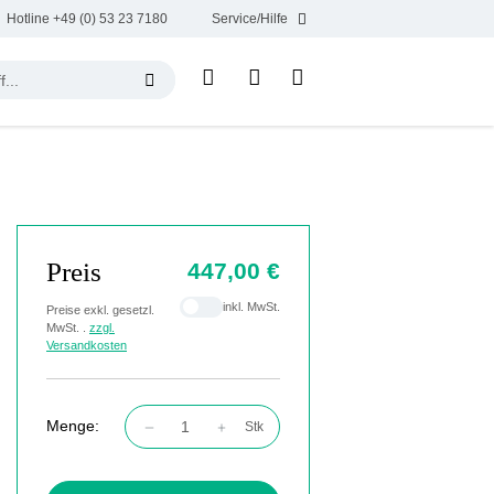
Hotline +49 (0) 53 23 7180
Service/Hilfe
Preis
447,00 €
inkl. MwSt.
Preise exkl. gesetzl.
MwSt. .
zzgl.
Versandkosten
Menge:
Stk
Produkt Anzahl: Gib den gewünschten Wert