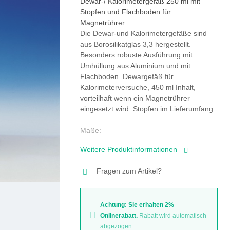
Dewar-/ Kalorimetergefäß 250 ml mit
Stopfen und Flachboden für
Magnetrühr
er
Die Dewar-und Kalorimetergefäße sind
aus Borosilikatglas 3,3 hergestellt.
Besonders robuste Ausführung mit
Umhüllung aus Aluminium und mit
Flachboden. Dewargefäß für
Kalorimeterversuche, 450 ml Inhalt,
vorteilhaft wenn ein Magnetrührer
eingesetzt wird. Stopfen im Lieferumfang.
Maße:
Innendurchmesser: 47mm
Weitere Produktinformationen
Außendurchmesser: 72mm
Innenhöhe: 140mm
Fragen zum Artikel?
Gesatmhöhe: 150mm
Achtung: Sie erhalten 2%
Onlinerabatt.
Rabatt wird automatisch
abgezogen.