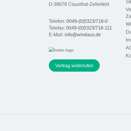
St
D-38678 Clausthal-Zellerfeld
Ve
Za
Telefon:
0049-(0)5323/718-0
Wi
Telefax:
0049-(0)5323/718-111
Da
E-Mail:
info@windaus.de
Im
A
Ko
Vertrag widerrufen