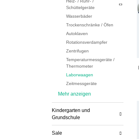
Heiz- / Rühr- /
Schüttelgeräte
Wasserbäder
Trockenschränke / Öfen
Autoklaven
Rotationsverdampfer
Zentrifugen
Temperaturmessgeräte /
Thermometer
Laborwaagen
Zeitmessgeräte
Elektrochemische
Mehr anzeigen
Messgeräte
Labornetzgeräte
Kindergarten und
Polarimeter & Refraktometer
Grundschule
Spektroskope
Sale
Photometer