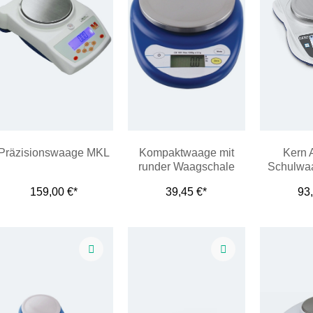
Präzisionswaage MKL
Kompaktwaage mit
Kern 
runder Waagschale
Schulwaa
großem
159,00 €*
39,45 €*
93