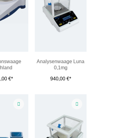
ionswaage
Analysenwaage Luna
hland
0,1mg
,00 €*
940,00 €*