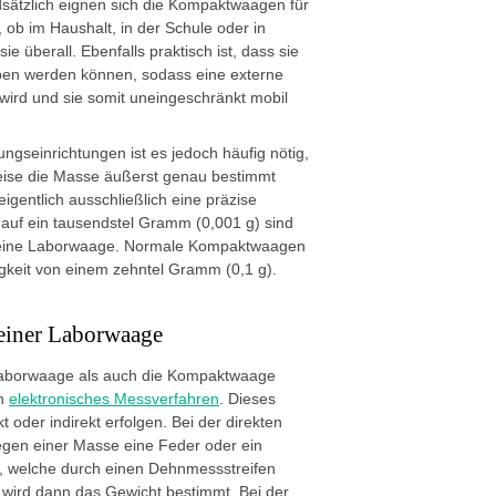
ätzlich eignen sich die Kompaktwaagen für
 ob im Haushalt, in der Schule oder in
ie überall. Ebenfalls praktisch ist, dass sie
eben werden können, sodass eine externe
wird und sie somit uneingeschränkt mobil
gseinrichtungen ist es jedoch häufig nötig,
ise die Masse äußerst genau bestimmt
igentlich ausschließlich eine präzise
auf ein tausendstel Gramm (0,001 g) sind
r eine Laborwaage. Normale Kompaktwaagen
gkeit von einem zehntel Gramm (0,1 g).
einer Laborwaage
Laborwaage als auch die Kompaktwaage
in
elektronisches Messverfahren
. Dieses
 oder indirekt erfolgen. Bei der direkten
egen einer Masse eine Feder oder ein
 welche durch einen Dehnmessstreifen
wird dann das Gewicht bestimmt. Bei der