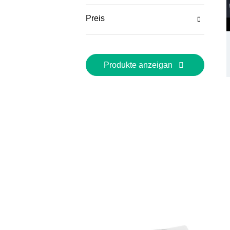
Physik Cornelsen
Preis
Experimenta
Somso Modelle
Sicherheit & Entsorgung
Produkte anzeigan
Medien