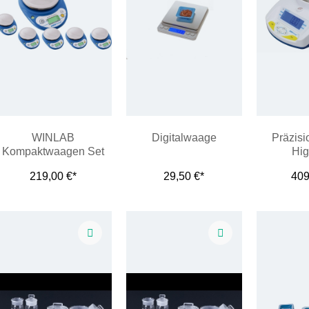
WINLAB
Digitalwaage
Präzis
Kompaktwaagen Set
Hig
für Schülerexperimente
219,00 €*
29,50 €*
409