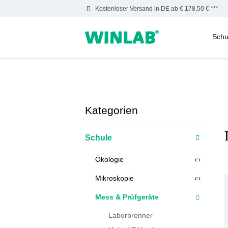
Kostenloser Versand in DE ab € 178,50 € ***
Schu
m Hauptinhalt springen
Zur Suche springen
Zur Hauptnavigation springen
Kategorien
Schule
Ökologie
Mikroskopie
Mess & Prüfgeräte
Laborbrenner