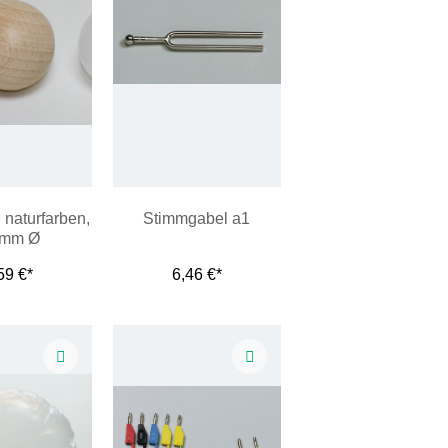
 naturfarben,
Stimmgabel a1
 mm Ø
59 €*
6,46 €*