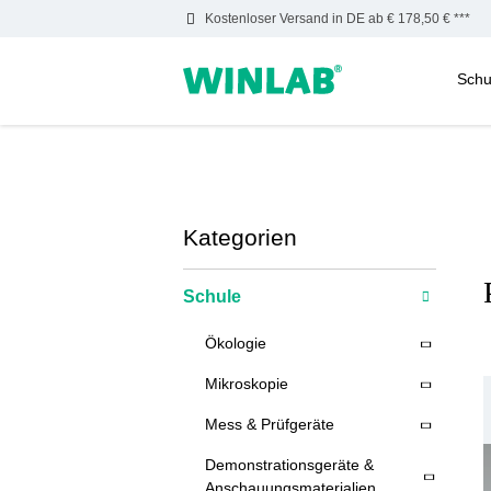
Kostenloser Versand in DE ab € 178,50 € ***
Schu
m Hauptinhalt springen
Zur Suche springen
Zur Hauptnavigation springen
Kategorien
Schule
Ökologie
Mikroskopie
Mess & Prüfgeräte
Demonstrationsgeräte &
Anschauungsmaterialien