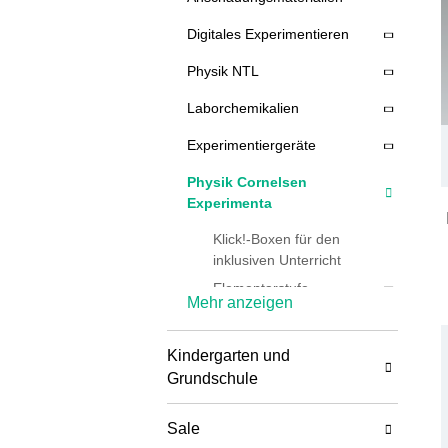
Digitales Experimentieren
Physik NTL
Laborchemikalien
Experimentiergeräte
Physik Cornelsen
Experimenta
Klick!-Boxen für den
inklusiven Unterricht
Elementarstufe
Mehr anzeigen
Primarstufe
Sekundarstufe
Kindergarten und
Grundschule
Somso Modelle
Sicherheit & Entsorgung
Sale