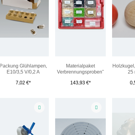
Packung Glühlampen,
Materialpaket
Holzkugel,
E10/3,5 V/0,2 A
Verbrennungsproben"
25
NEU
7,02 €*
143,93 €*
0,