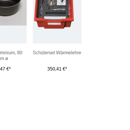
uminium, 80
Schülerset Wärmelehre
m ø
,47 €*
350,41 €*