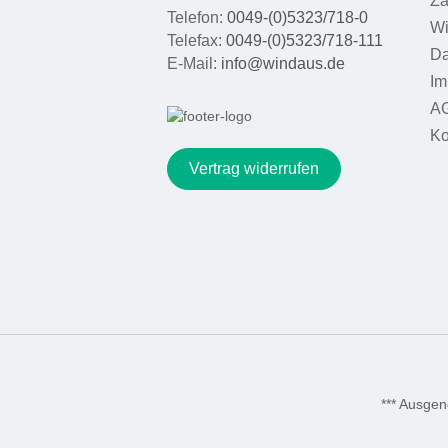
Za
Telefon:
0049-(0)5323/718-0
Wi
Telefax:
0049-(0)5323/718-111
Da
E-Mail:
info@windaus.de
Im
A
Ko
Vertrag widerrufen
*** Ausge