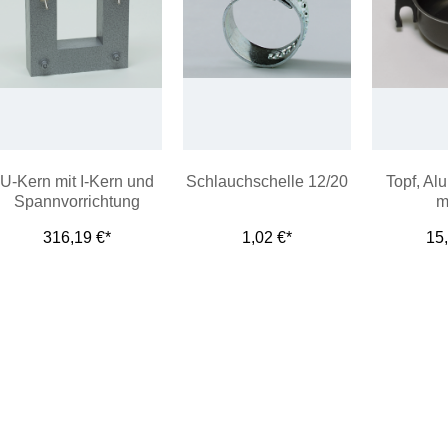
U-Kern mit I-Kern und
Schlauchschelle 12/20
Topf, Al
Spannvorrichtung
m
316,19 €*
1,02 €*
15