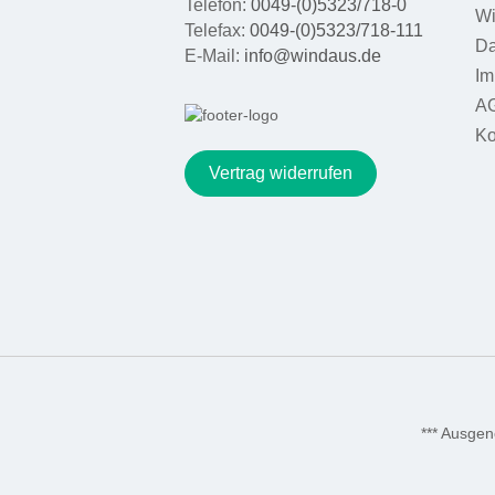
Telefon:
0049-(0)5323/718-0
Wi
Telefax:
0049-(0)5323/718-111
Da
E-Mail:
info@windaus.de
Im
A
Ko
Vertrag widerrufen
*** Ausge