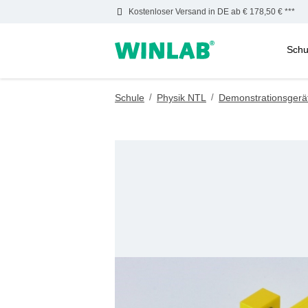
Kostenloser Versand in DE ab € 178,50 € ***
Schu
m Hauptinhalt springen
Zur Suche springen
Zur Hauptnavigation springen
Schule
/
Physik NTL
/
Demonstrationsgerä
Bildergalerie überspringen