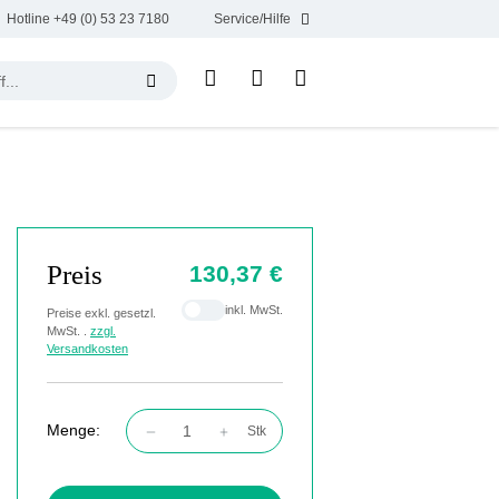
Hotline +49 (0) 53 23 7180
Service/Hilfe
Preis
130,37 €
inkl. MwSt.
Preise exkl. gesetzl.
MwSt. .
zzgl.
Versandkosten
Menge:
Stk
Produkt Anzahl: Gib den gewünschten Wert