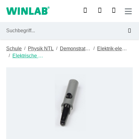
Zum Hauptinhalt springen
/
/
/
Schule
Physik NTL
Demonstrationsgeräte
Elektrik-elektronik
/
Elektrische Hilfsmittel
Bildergalerie überspringen