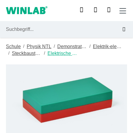
Zum Hauptinhalt springen
/
/
/
Schule
Physik NTL
Demonstrationsgeräte
Elektrik-elektronik
/
/
Steckbausteindemo
Elektrische Maschinen
Bildergalerie überspringen