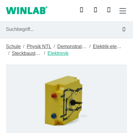
Zum Hauptinhalt springen
/
/
/
Schule
Physik NTL
Demonstrationsgeräte
Elektrik-elektronik
/
/
Steckbausteindemo
Elektronik
Bildergalerie überspringen