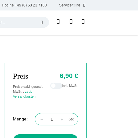
Hotline +49 (0) 53 23 7180
Service/Hilfe
Preis
6,90 €
inkl. MwSt.
Preise exkl. gesetzl.
MwSt. .
zzgl.
Versandkosten
Menge:
Stk
Produkt Anzahl: Gib den gewünschten Wert