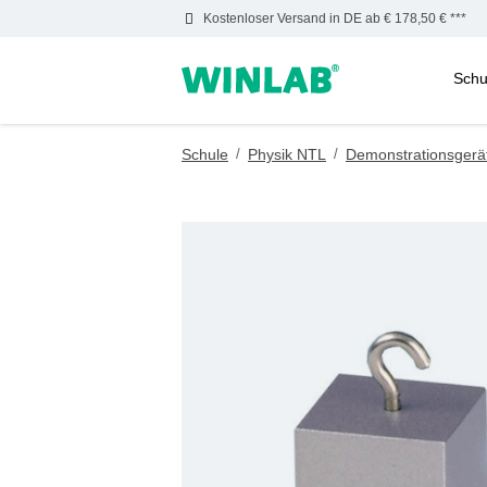
Kostenloser Versand in DE ab € 178,50 € ***
Schu
m Hauptinhalt springen
Zur Suche springen
Zur Hauptnavigation springen
Schule
/
Physik NTL
/
Demonstrationsgerä
Bildergalerie überspringen