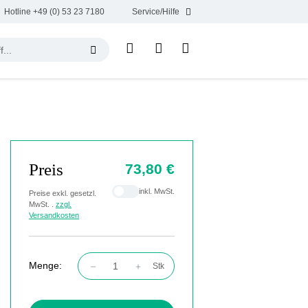
Hotline +49 (0) 53 23 7180
Service/Hilfe
Preis
73,80 €
inkl. MwSt.
Preise exkl. gesetzl.
MwSt. .
zzgl.
Versandkosten
Menge:
Stk
Produkt Anzahl: Gib den gewünschten Wert