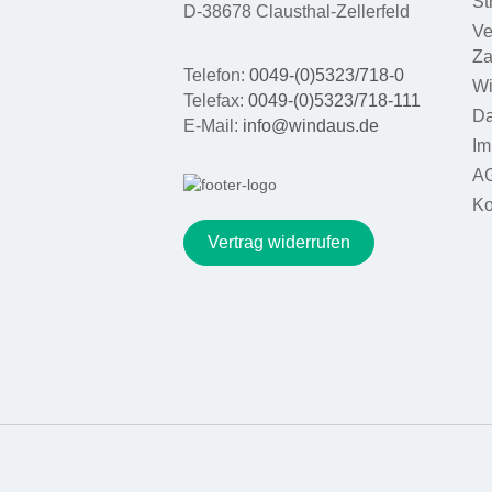
St
D-38678 Clausthal-Zellerfeld
Ve
Za
Telefon:
0049-(0)5323/718-0
Wi
Telefax:
0049-(0)5323/718-111
Da
E-Mail:
info@windaus.de
Im
A
Ko
Vertrag widerrufen