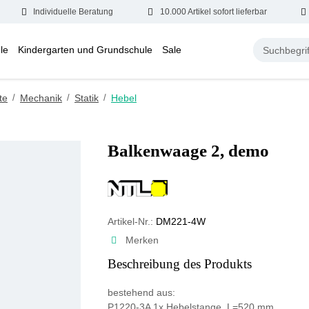
Individuelle Beratung
10.000 Artikel sofort lieferbar
le
Kindergarten und Grundschule
Sale
te
/
Mechanik
/
Statik
/
Hebel
Balkenwaage 2, demo
Artikel-Nr.:
DM221-4W
Merken
Beschreibung des Produkts
bestehend aus:
P1220-3A 1x Hebelstange, L=520 mm