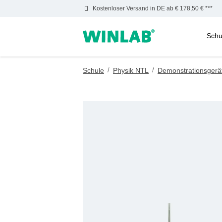
Kostenloser Versand in DE ab € 178,50 € ***
Schu
m Hauptinhalt springen
Zur Suche springen
Zur Hauptnavigation springen
Schule
/
Physik NTL
/
Demonstrationsgerä
Bildergalerie überspringen