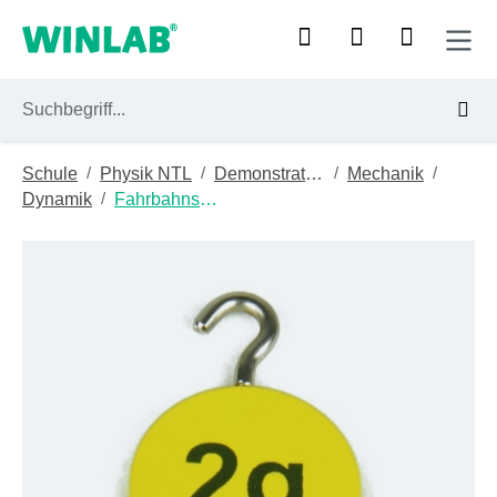
Zum Hauptinhalt springen
/
/
/
/
Schule
Physik NTL
Demonstrationsgeräte
Mechanik
/
Dynamik
Fahrbahnsysteme
Bildergalerie überspringen