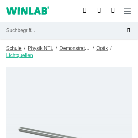
Zum Hauptinhalt springen
/
/
/
/
Schule
Physik NTL
Demonstrationsgeräte
Optik
Lichtquellen
Bildergalerie überspringen