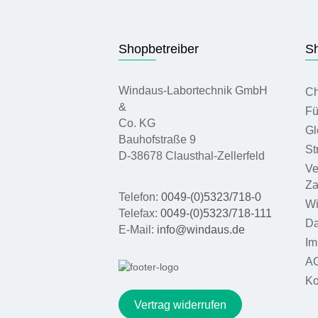
Shopbetreiber
Sh
Windaus-Labortechnik GmbH
Ch
&
Fü
Co. KG
Gl
Bauhofstraße 9
St
D-38678 Clausthal-Zellerfeld
Ve
Za
Telefon:
0049-(0)5323/718-0
Wi
Telefax:
0049-(0)5323/718-111
Da
E-Mail:
info@windaus.de
Im
A
Ko
Vertrag widerrufen