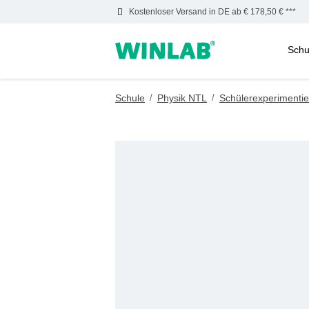
Kostenloser Versand in DE ab € 178,50 € ***
Schu
m Hauptinhalt springen
Zur Suche springen
Zur Hauptnavigation springen
Schule
/
Physik NTL
/
Schülerexperimentie
Bildergalerie überspringen