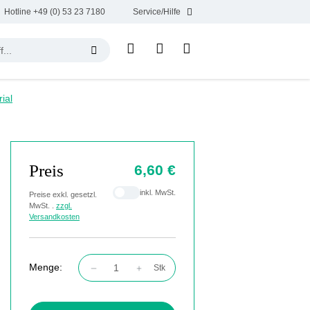
Hotline +49 (0) 53 23 7180
Service/Hilfe
ial
Preis
6,60 €
inkl. MwSt.
Preise exkl. gesetzl.
MwSt. .
zzgl.
Versandkosten
Menge:
Stk
Produkt Anzahl: Gib den gewünschten Wert