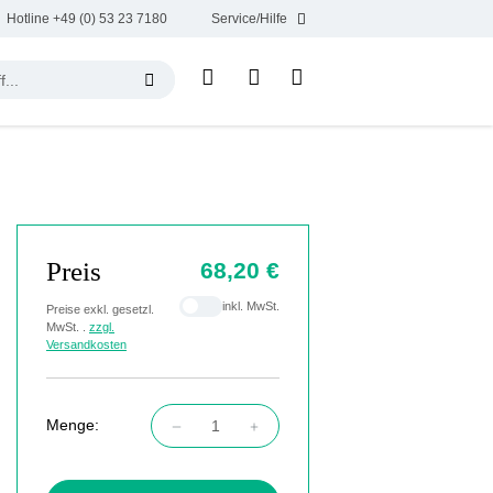
Hotline +49 (0) 53 23 7180
Service/Hilfe
Preis
68,20 €
inkl. MwSt.
Preise exkl. gesetzl.
MwSt. .
zzgl.
Versandkosten
Menge:
Produkt Anzahl: Gib den gewünschten Wert