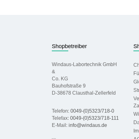
Shopbetreiber
Sh
Windaus-Labortechnik GmbH
Ch
&
Fü
Co. KG
Gl
Bauhofstraße 9
St
D-38678 Clausthal-Zellerfeld
Ve
Za
Telefon:
0049-(0)5323/718-0
Wi
Telefax:
0049-(0)5323/718-111
Da
E-Mail:
info@windaus.de
Im