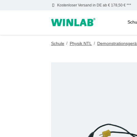
Kostenloser Versand in DE ab € 178,50 € ***
Schu
m Hauptinhalt springen
Zur Suche springen
Zur Hauptnavigation springen
Schule
/
Physik NTL
/
Demonstrationsgerä
Bildergalerie überspringen