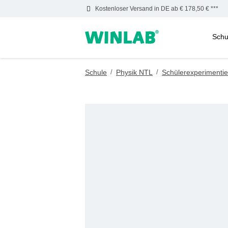
Kostenloser Versand in DE ab € 178,50 € ***
Schu
m Hauptinhalt springen
Zur Suche springen
Zur Hauptnavigation springen
Schule
/
Physik NTL
/
Schülerexperimentie
Bildergalerie überspringen