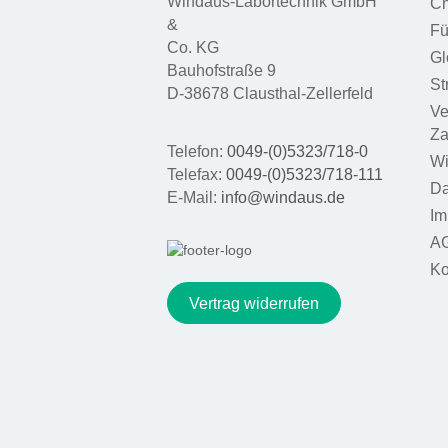
Windaus-Labortechnik GmbH
Ch
&
Fü
Co. KG
Gl
Bauhofstraße 9
St
D-38678 Clausthal-Zellerfeld
Ve
Za
Telefon:
0049-(0)5323/718-0
Wi
Telefax:
0049-(0)5323/718-111
Da
E-Mail:
info@windaus.de
Im
A
Ko
Vertrag widerrufen