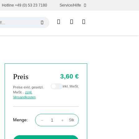
Hotline +49 (0) 53 23 7180
Service/Hilfe
Preis
3,60 €
inkl. MwSt.
Preise exkl. gesetzl.
MwSt. .
zzgl.
Versandkosten
Menge:
Stk
Produkt Anzahl: Gib den gewünschten Wert