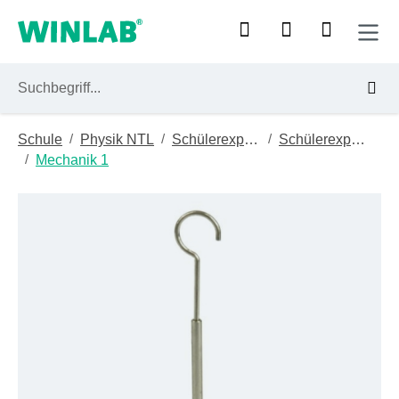
Zum Hauptinhalt springen
/
/
/
Schule
Physik NTL
Schülerexperimentiergeräte
Schülerexperimentiermodul (sem)
/
Mechanik 1
Bildergalerie überspringen