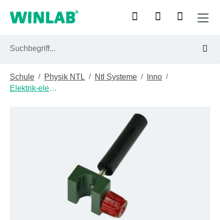
Zum Hauptinhalt springen
/
/
/
/
Schule
Physik NTL
Ntl Systeme
Inno
Elektrik-elektronik
Bildergalerie überspringen