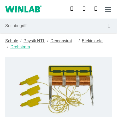
Zum Hauptinhalt springen
/
/
/
Schule
Physik NTL
Demonstrationsgeräte
Elektrik-elektronik
/
Drehstrom
Bildergalerie überspringen