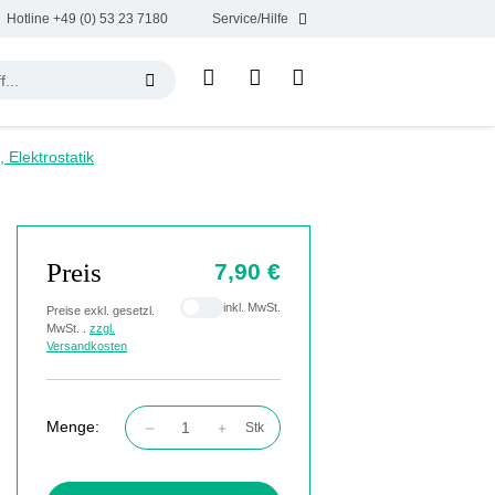
Hotline +49 (0) 53 23 7180
Service/Hilfe
, Elektrostatik
Preis
7,90 €
inkl. MwSt.
Preise exkl. gesetzl.
MwSt. .
zzgl.
Versandkosten
Menge:
Stk
Produkt Anzahl: Gib den gewünschten Wert