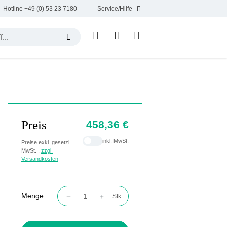
Hotline +49 (0) 53 23 7180
Service/Hilfe
Preis
458,36 €
inkl. MwSt.
Preise exkl. gesetzl.
MwSt. .
zzgl.
Versandkosten
Menge:
Stk
Produkt Anzahl: Gib den gewünschten Wert