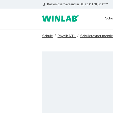
Kostenloser Versand in DE ab € 178,50 € ***
Schu
m Hauptinhalt springen
Zur Suche springen
Zur Hauptnavigation springen
Schule
/
Physik NTL
/
Schülerexperimentie
Bildergalerie überspringen