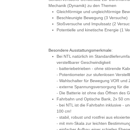
Mechanik (Dynamik) zu den Themen
Gleichförmige und ungleichförmige Be
Beschleunigte Bewegung (3 Versuche)
Stoßversuche und Impulssatz (2 Versuc
Potentielle und kinetische Energie (1 V
Besondere Ausstattungsmerkmale:
Bei NTL natürlich im Standardlieferum
verstellbarer Geschwindigkeit
- batteriebetrieben - ohne störende Kab
- Potentiometer zur stufenlosen Verstel
- Wahlschalter für Bewegung VOR un
- externe Spannungsversorgung für di
- Die Batterie ist ohne das Öffnen des
Fahrbahn und Optische Bank, 2x 50 cm
- bei NTL ist die Fahrbahn inklusive - 
100 cm!
- stabil, robust und rostfrei aus eloxier
- mit mm-Skala zur leichten Bestimmu
- einfacher Aufbau einer schiefen Eben