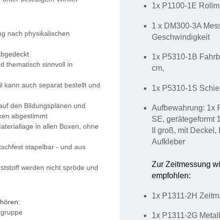
1x P1100-1E Rollm
1 x DM300-3A Messw
ng nach physikalischen
Geschwindigkeit
 abgedeckt
1x P5310-1B Fahrb
d thematisch sinnvoll in
cm,
l kann auch separat bestellt und
1x P5310-1S Schien
auf den Bildungsplänen und
Aufbewahrung: 1x 
xen abgestimmt
SE, gerätegeformt
Materiallage in allen Boxen, ohne
II groß, mit Deckel
Aufkleber
schfest stapelbar - und aus
Zur Zeitmessung wi
tstoff werden nicht spröde und
empfohlen:
1x P1311-2H Zeitm
hören:
ergruppe
1x P1311-2G Metall