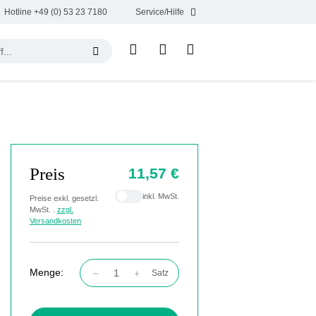
Hotline +49 (0) 53 23 7180
Service/Hilfe
Preis
11,57 €
inkl. MwSt.
Preise exkl. gesetzl.
MwSt. .
zzgl.
Versandkosten
Menge:
Satz
Produkt Anzahl: Gib den gewünschten Wert