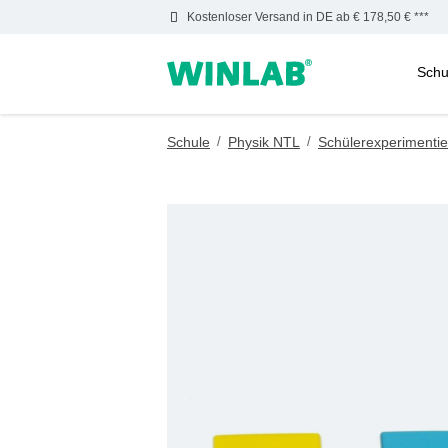
Kostenloser Versand in DE ab € 178,50 € ***
Schu
m Hauptinhalt springen
Zur Suche springen
Zur Hauptnavigation springen
Schule
/
Physik NTL
/
Schülerexperimentie
Bildergalerie überspringen