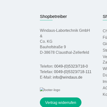
Shopbetreiber
Sh
Windaus-Labortechnik GmbH
Ch
&
Fü
Co. KG
Gl
Bauhofstraße 9
St
D-38678 Clausthal-Zellerfeld
Ve
Za
Telefon:
0049-(0)5323/718-0
Wi
Telefax:
0049-(0)5323/718-111
Da
E-Mail:
info@windaus.de
Im
A
Ko
Vertrag widerrufen