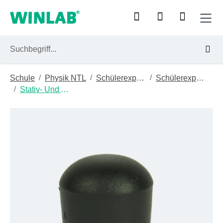
Zum Hauptinhalt springen
/
/
/
Schule
Physik NTL
Schülerexperimentiergeräte
Schülerexperimentiermodul (sem)
/
Stativ- Und Aufbaumaterial
Bildergalerie überspringen