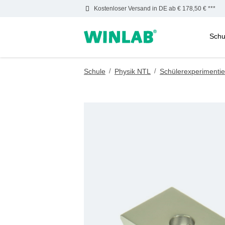
Kostenloser Versand in DE ab € 178,50 € ***
Schu
m Hauptinhalt springen
Zur Suche springen
Zur Hauptnavigation springen
Schule
/
Physik NTL
/
Schülerexperimentie
Bildergalerie überspringen