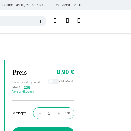
Hotline +49 (0) 53 23 7180
Service/Hilfe
Preis
8,90 €
inkl. MwSt.
Preise exkl. gesetzl.
MwSt. .
zzgl.
Versandkosten
Menge:
Stk
Produkt Anzahl: Gib den gewünschten Wert