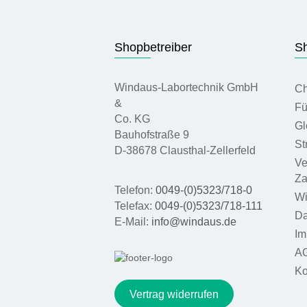
Shopbetreiber
Sh
Windaus-Labortechnik GmbH
Ch
&
Fü
Co. KG
Gl
Bauhofstraße 9
St
D-38678 Clausthal-Zellerfeld
Ve
Za
Telefon:
0049-(0)5323/718-0
Wi
Telefax:
0049-(0)5323/718-111
Da
E-Mail:
info@windaus.de
Im
A
Ko
Vertrag widerrufen