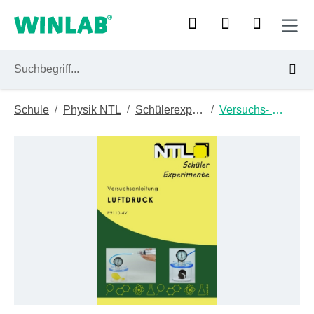
Zum Hauptinhalt springen
/
/
/
Schule
Physik NTL
Schülerexperimentiergeräte
Versuchs- Und Experimentieranleitungen
Bildergalerie überspringen