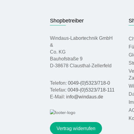
Shopbetreiber
Sh
Windaus-Labortechnik GmbH
Ch
&
Fü
Co. KG
Gl
Bauhofstraße 9
St
D-38678 Clausthal-Zellerfeld
Ve
Za
Telefon:
0049-(0)5323/718-0
Wi
Telefax:
0049-(0)5323/718-111
Da
E-Mail:
info@windaus.de
Im
A
Ko
Vertrag widerrufen