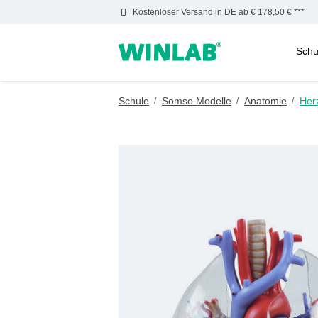
Kostenloser Versand in DE ab € 178,50 € ***
Schu
m Hauptinhalt springen
Zur Suche springen
Zur Hauptnavigation springen
Schule
/
Somso Modelle
/
Anatomie
/
Her
Bildergalerie überspringen