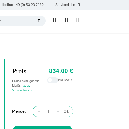
Hotline +49 (0) 53 23 7180
Service/Hilfe
Preis
834,00 €
inkl. MwSt.
Preise exkl. gesetzl.
MwSt. .
zzgl.
Versandkosten
Menge:
Stk
Produkt Anzahl: Gib den gewünschten Wert