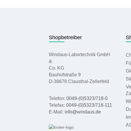
Shopbetreiber
Sh
Windaus-Labortechnik GmbH
Ch
&
Fü
Co. KG
Gl
Bauhofstraße 9
St
D-38678 Clausthal-Zellerfeld
Ve
Za
Telefon:
0049-(0)5323/718-0
Wi
Telefax:
0049-(0)5323/718-111
Da
E-Mail:
info@windaus.de
Im
A