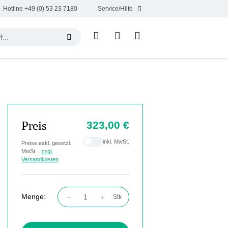
Hotline +49 (0) 53 23 7180
Service/Hilfe
Preis
323,00 €
inkl. MwSt.
Preise exkl. gesetzl.
MwSt. .
zzgl.
Versandkosten
Menge:
Stk
Produkt Anzahl: Gib den gewünschten Wert