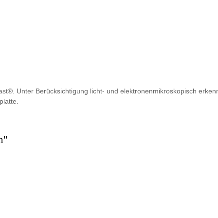
®. Unter Berücksichtigung licht- und elektronenmikroskopisch erkenn
latte.
n"