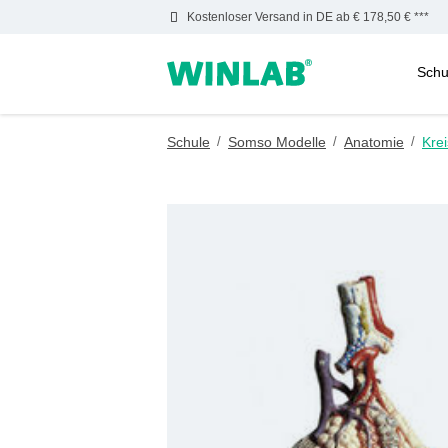
Kostenloser Versand in DE ab € 178,50 € ***
Schu
m Hauptinhalt springen
Zur Suche springen
Zur Hauptnavigation springen
Schule
/
Somso Modelle
/
Anatomie
/
Kre
Bildergalerie überspringen