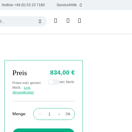
Hotline +49 (0) 53 23 7180
Service/Hilfe
Preis
834,00 €
inkl. MwSt.
Preise exkl. gesetzl.
MwSt. .
zzgl.
Versandkosten
Menge:
Stk
Produkt Anzahl: Gib den gewünschten Wert