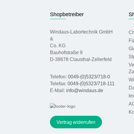
Shopbetreiber
Sh
Windaus-Labortechnik GmbH
Ch
&
Fü
Co. KG
Gl
Bauhofstraße 9
St
D-38678 Clausthal-Zellerfeld
Ve
Za
Telefon:
0049-(0)5323/718-0
Wi
Telefax:
0049-(0)5323/718-111
Da
E-Mail:
info@windaus.de
Im
A
Ko
Vertrag widerrufen