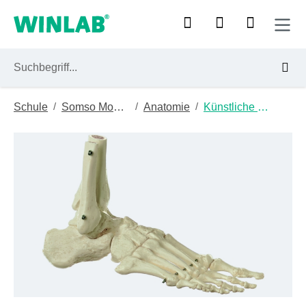
Zum Hauptinhalt springen
/
/
/
Schule
Somso Modelle
Anatomie
Künstliche Fußskelette
Bildergalerie überspringen