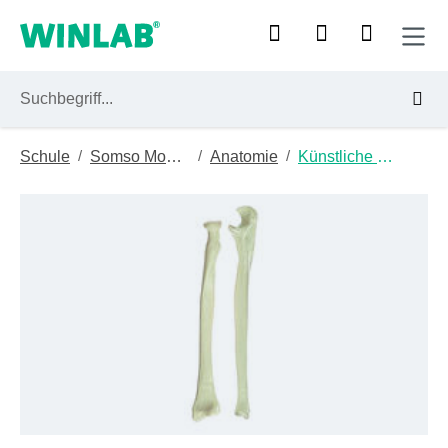
Zum Hauptinhalt springen
/
/
/
Schule
Somso Modelle
Anatomie
Künstliche Knochenpräparate
Bildergalerie überspringen