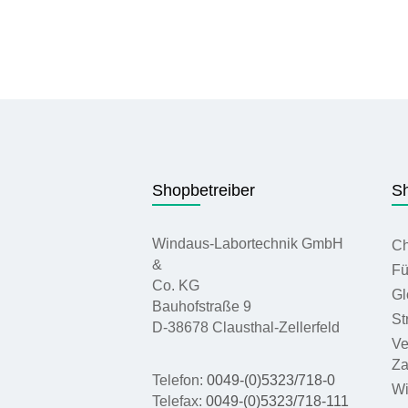
Extremitäten
Gelenke
Pathologische
Sammlungen
Künstliche
Schädelmodelle
Shopbetreiber
Sh
Künstliche
Schädeleinzelknochen
Windaus-Labortechnik GmbH
Ch
Modellzubehör
&
Fü
Co. KG
Künstliche mehrteilig
Gl
Bauhofstraße 9
zerlegbare
St
Schädelmodelle
D-38678 Clausthal-Zellerfeld
Ve
Künstliche
Za
Schädeldetailmodelle
Telefon:
0049-(0)5323/718-0
Wi
Telefax:
0049-(0)5323/718-111