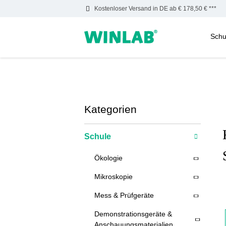
Kostenloser Versand in DE ab € 178,50 € ***
Schu
m Hauptinhalt springen
Zur Suche springen
Zur Hauptnavigation springen
Kategorien
Schule
Ökologie
Mikroskopie
Mess & Prüfgeräte
Demonstrationsgeräte &
Anschauungsmaterialien