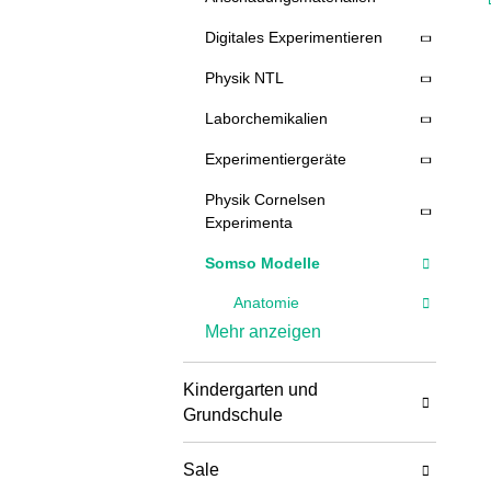
Digitales Experimentieren
Physik NTL
Laborchemikalien
Experimentiergeräte
Physik Cornelsen
Experimenta
Somso Modelle
Anatomie
Mehr anzeigen
Muskelfiguren und
Torsomodelle
Kindergarten und
Kopf- und
Grundschule
Nervensysteme
Auge
Sale