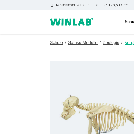
Kostenloser Versand in DE ab € 178,50 € ***
Schu
m Hauptinhalt springen
Zur Suche springen
Zur Hauptnavigation springen
Schule
/
Somso Modelle
/
Zoologie
/
Verg
Bildergalerie überspringen