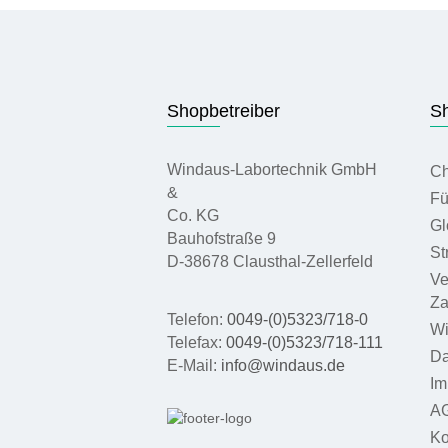
Shopbetreiber
Sh
Windaus-Labortechnik GmbH
Ch
&
Fü
Co. KG
Gl
Bauhofstraße 9
St
D-38678 Clausthal-Zellerfeld
Ve
Za
Telefon:
0049-(0)5323/718-0
Wi
Telefax:
0049-(0)5323/718-111
Da
E-Mail:
info@windaus.de
Im
A
Ko