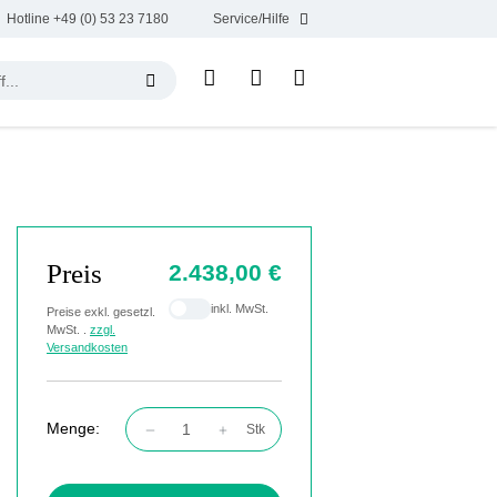
Hotline +49 (0) 53 23 7180
Service/Hilfe
Preis
2.438,00 €
inkl. MwSt.
Preise exkl. gesetzl.
MwSt. .
zzgl.
Versandkosten
Menge:
Stk
Produkt Anzahl: Gib den gewünschten Wert