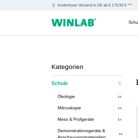
Kostenloser Versand in DE ab € 178,50 € ***
Schu
m Hauptinhalt springen
Zur Suche springen
Zur Hauptnavigation springen
Kategorien
Schule
Ökologie
Mikroskopie
Mess & Prüfgeräte
Demonstrationsgeräte &
Anschauungsmaterialien