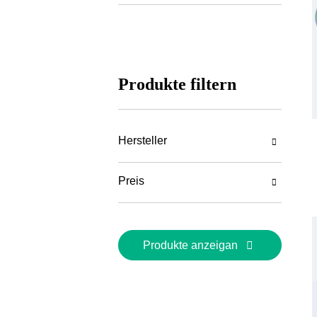
Optische Bauelemente
Compact System
Optik
Linsen,prismen
Produkte filtern
Interferometer
Spektrometrie
Hersteller
Geometrische Optik
Fotometrie
Preis
Wärmelehre
Atom- Und Kernphysik
Produkte anzeigan
Mechanik
Stativ- Und
Gerätesysteme