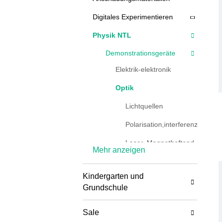
Digitales Experimentieren
Physik NTL
Demonstrationsgeräte
Elektrik-elektronik
Optik
Lichtquellen
Polarisation,interferenz,beugu
Laser, Magnethaftend
Mehr anzeigen
Magnettafeloptik
Kindergarten und
Optische Bank Und
Grundschule
Zubehör
Farbenlehre
Sale