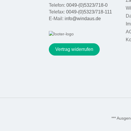
Za
Telefon:
0049-(0)5323/718-0
Wi
Telefax:
0049-(0)5323/718-111
Da
E-Mail:
info@windaus.de
Im
A
Ko
Vertrag widerrufen
*** Ausge