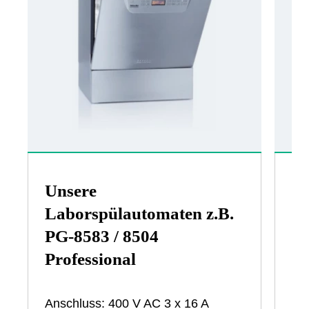
Unsere
Un
Laborspülautomaten z.B.
da
PG-8583 / 8504
Professional
An
St
em
Anschluss: 400 V AC 3 x 16 A