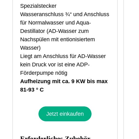
A/
Spezialstecker
Wa
Wasseranschluss ¾“ und Anschluss
Wa
für Normalwasser und Aqua-
(Ei
Destillator (AD-Wasser zum
opt
Nachspülen mit entionisiertem
Mas
Wasser)
um
Liegt am Anschluss für AD-Wasser
(Fö
kein Druck vor ist eine ADP-
We
Förderpumpe nötig
nu
Aufheizung mit ca. 9 KW bis max
Auf
81-93 ° C
KW
Jetzt einkaufen
Erforderliches Zubehör