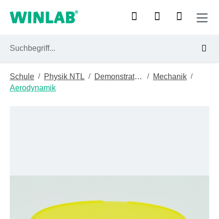
Zum Hauptinhalt springen
/
/
/
/
Schule
Physik NTL
Demonstrationsgeräte
Mechanik
Aerodynamik
Bildergalerie überspringen