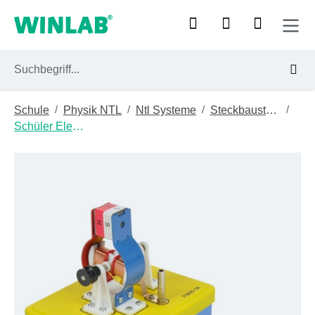
Zum Hauptinhalt springen
/
/
/
/
Schule
Physik NTL
Ntl Systeme
Steckbaustein
Schüler Elektrik-elektronik
Bildergalerie überspringen