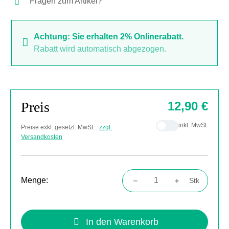
Fragen zum Artikel?
Arbeitsmodells ist im Lieferumfang enthalten!
Spannungsversorgung im DC-Betrieb: 1,5 ... 5 V
Spannungsversorgung im AC-Betrieb: 6 ... 9 V
Achtung: Sie erhalten 2% Onlinerabatt.
Abmessungen (in Kunststoffbox): 140 x 90 x 30 mm
Rabatt wird automatisch abgezogen.
Abmessungen (fertiges Modell): 140 x 90 x 100 mm
Preis
12,90 €
inkl. MwSt.
Preise exkl. gesetzl. MwSt. .
zzgl.
Versandkosten
Menge:
Stk
Produkt Anzahl: Gib den gewünschten Wert
In den Warenkorb