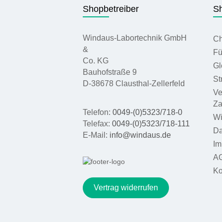
Shopbetreiber
Sh
Windaus-Labortechnik GmbH
Ch
&
Fü
Co. KG
Gl
Bauhofstraße 9
St
D-38678 Clausthal-Zellerfeld
Ve
Za
Telefon:
0049-(0)5323/718-0
Wi
Telefax:
0049-(0)5323/718-111
Da
E-Mail:
info@windaus.de
Im
A
Ko
Vertrag widerrufen