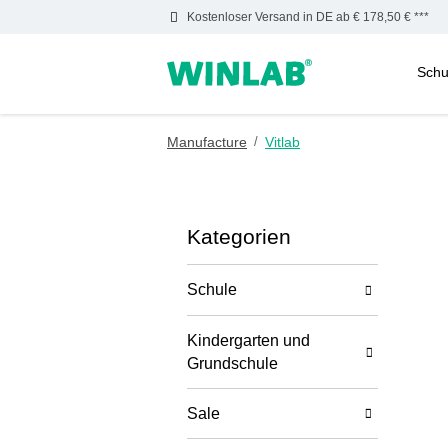
Kostenloser Versand in DE ab € 178,50 € ***
Schu
m Hauptinhalt springen
Zur Suche springen
Zur Hauptnavigation springen
Manufacture
/
Vitlab
Kategorien
Schule
Kindergarten und
Grundschule
Sale